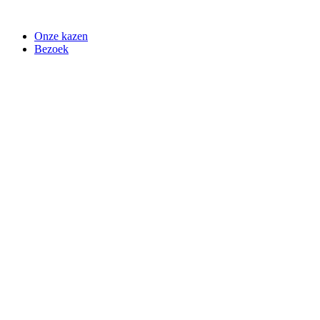
Spring
naar
Onze kazen
de
Bezoek
inhoud